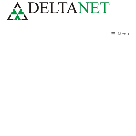
Menu
Služby v oblasti IT a zabezpečenia
objektov